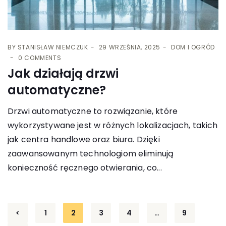
BY
STANISŁAW NIEMCZUK
29 WRZEŚNIA, 2025
DOM I OGRÓD
0 COMMENTS
Jak działają drzwi
automatyczne?
Drzwi automatyczne to rozwiązanie, które
wykorzystywane jest w różnych lokalizacjach, takich
jak centra handlowe oraz biura. Dzięki
zaawansowanym technologiom eliminują
konieczność ręcznego otwierania, co...
Stronicowanie
<
1
2
3
4
…
9