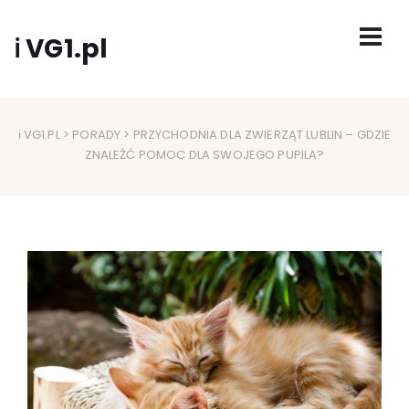
ℹ VG1.pl
ℹ VG1.PL
>
PORADY
> PRZYCHODNIA DLA ZWIERZĄT LUBLIN – GDZIE
ZNALEŹĆ POMOC DLA SWOJEGO PUPILA?