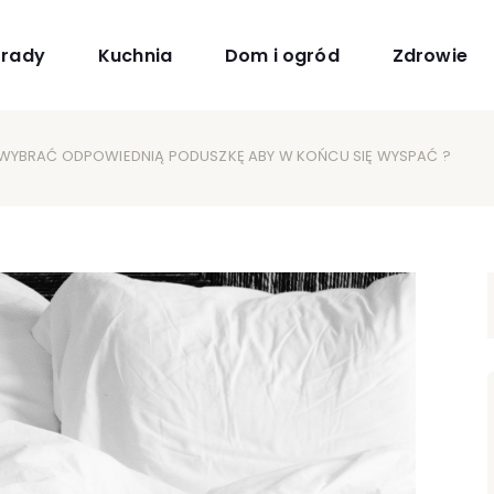
orady
Kuchnia
Dom i ogród
Zdrowie
 WYBRAĆ ODPOWIEDNIĄ PODUSZKĘ ABY W KOŃCU SIĘ WYSPAĆ ?