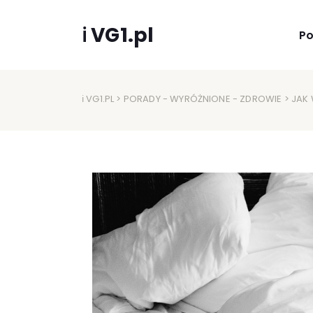
ℹ VG1.pl
P
ℹ VG1.PL
>
PORADY
-
WYRÓŻNIONE
-
ZDROWIE
> JAK