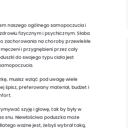
tem naszego ogólnego samopoczucia i
zdrowiu fizycznym i psychicznym. Słaba
yko zachorowania na choroby przewlekłe
 zmęczeni i przygnębieni przez cały
duszki do swojego typu ciała jest
 samopoczucia.
kę, musisz wziąć pod uwagę wiele
ej śpisz, preferowany materiał, budżet i
fort.
mywać szyję i głowę, tak by były w
zas snu. Niewłaściwa poduszka może
latego ważne jest, żebyś wybrał taką,