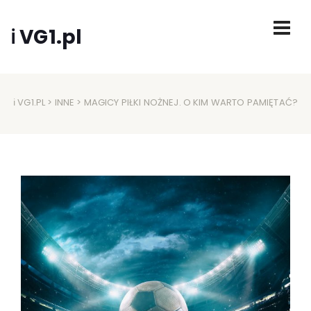
ℹ VG1.pl
ℹ VG1.PL
>
INNE
> MAGICY PIŁKI NOŻNEJ. O KIM WARTO PAMIĘTAĆ?