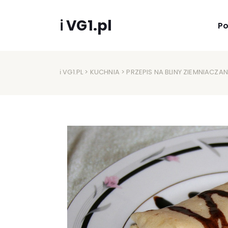
ℹ VG1.pl
P
ℹ VG1.PL
>
KUCHNIA
> PRZEPIS NA BLINY ZIEMNIACZAN