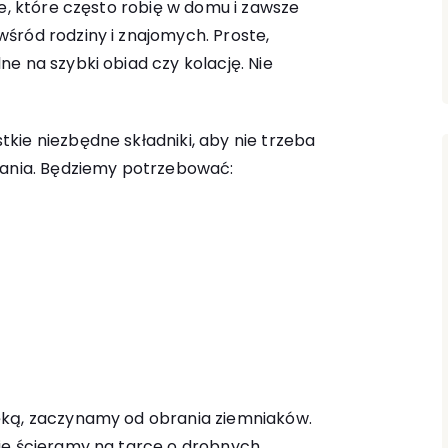
ie, które często robię w domu i zawsze
śród rodziny i znajomych. Proste,
e na szybki obiad czy kolację. Nie
kie niezbędne składniki, aby nie trzeba
wania. Będziemy potrzebować:
ęką, zaczynamy od obrania ziemniaków.
ie ścieramy na tarce o drobnych