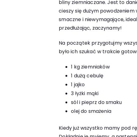
bliny ziemniaczane. Jest to dan
cieszy się dużym powodzeniem w
smaczne i niewymagające, idealn
przedłużając, zaczynamy!
Na początek przygotujmy wszyst
było ich szukać w trakcie goto
1 kg ziemniaków
1 dużą cebulę
1 jajko
3 łyżki mąki
sól i pieprz do smaku
olej do smażenia
Kiedy już wszystko mamy pod r
Dokładnie je myjemy, a następn