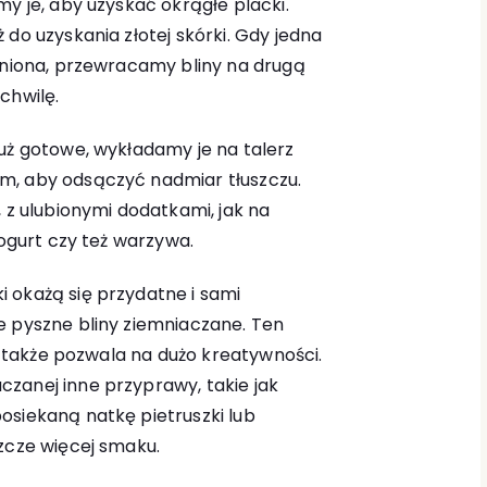
my je, aby uzyskać okrągłe placki.
 do uzyskania złotej skórki. Gdy jedna
ieniona, przewracamy bliny na drugą
chwilę.
uż gotowe, wykładamy je na talerz
m, aby odsączyć nadmiar tłuszczu.
, z ulubionymi dodatkami, jak na
jogurt czy też warzywa.
 okażą się przydatne i sami
e pyszne bliny ziemniaczane. Ten
le także pozwala na dużo kreatywności.
zanej inne przyprawy, takie jak
osiekaną natkę pietruszki lub
zcze więcej smaku.