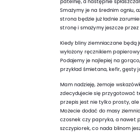
patelnię, a następnie spłaszcza
Smażymy je na średnim ogniu, aż
strona będzie już ładnie zarum
stronę i smażymy jeszcze przez 
Kiedy bliny ziemniaczane będą j
wyłożony ręcznikiem papierowy
Podajemy je najlepiej na gorąco
przykład śmietana, kefir, gęsty 
Mam nadzieję, żemoje wskazówki
zdecydujecie się przygotować t
przepis jest nie tylko prosty, a
Możecie dodać do masy ziemniac
czosnek czy papryka, a nawet p
szczypiorek, co nada blinom jes