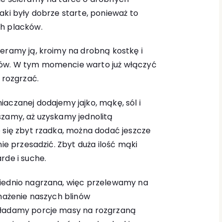
aki były dobrze starte, ponieważ to
ch placków.
eramy ją, kroimy na drobną kostkę i
ów. W tym momencie warto już włączyć
 rozgrzać.
aczanej dodajemy jajko, mąkę, sól i
szamy, aż uzyskamy jednolitą
 się zbyt rzadka, można dodać jeszcze
nie przesadzić. Zbyt duża ilość mąki
rde i suche.
wiednio nagrzana, więc przelewamy na
smażenie naszych blinów
kładamy porcje masy na rozgrzaną