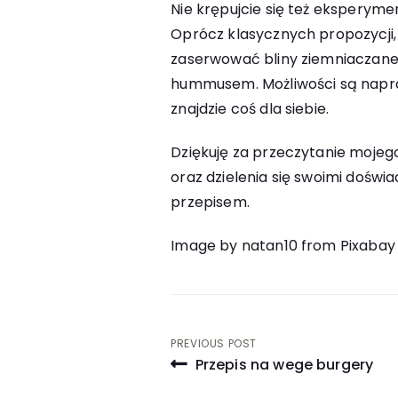
Nie krępujcie się też eksperym
Oprócz klasycznych propozycji, 
zaserwować bliny ziemniaczane
hummusem. Możliwości są napr
znajdzie coś dla siebie.
Dziękuję za przeczytanie moje
oraz dzielenia się swoimi dośw
przepisem.
Image by natan10 from Pixabay
Nawigacja
PREVIOUS POST
Przepis na wege burgery
wpisu